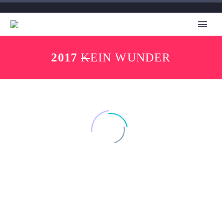
2017
K
EIN WUNDER