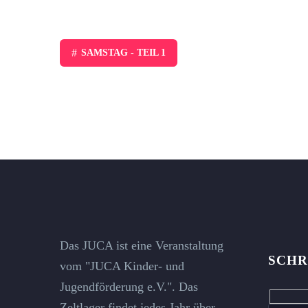
#
SAMSTAG - TEIL 1
Das JUCA ist eine Veranstaltung
SCHR
vom "JUCA Kinder- und
Jugendförderung e.V.". Das
Hidde
Zeltlager findet jedes Jahr über