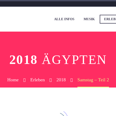
ALLE INFOS
MUSIK
ERLEB
2018
ÄGYPTEN
Home
Erleben
2018
Samstag – Teil 2