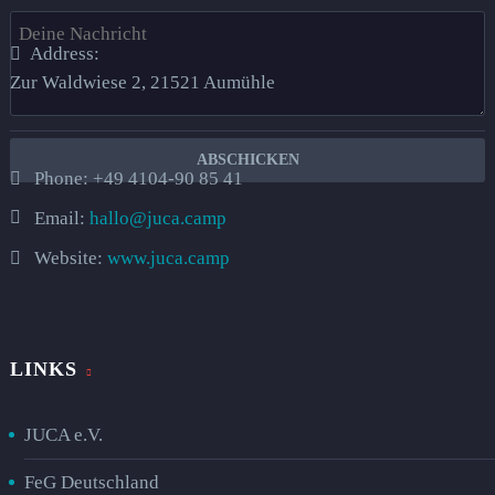
Address:
Zur Waldwiese 2, 21521 Aumühle​
Phone:
+49 4104-90 85 41
Email:
hallo@juca.camp
Website:
www.juca.camp
LINKS
JUCA e.V.
FeG Deutschland