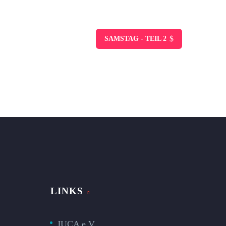
$
SAMSTAG - TEIL 2
LINKS
JUCA e.V.