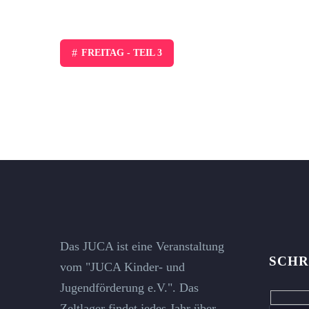
#
FREITAG - TEIL 3
Das JUCA ist eine Veranstaltung
SCHR
vom "JUCA Kinder- und
Jugendförderung e.V.". Das
Hidde
Zeltlager findet jedes Jahr über