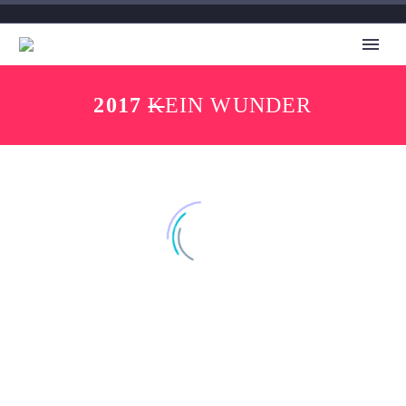
2017
K
EIN WUNDER